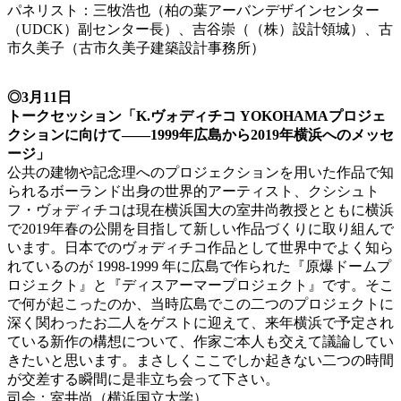
パネリスト：三牧浩也（柏の葉アーバンデザインセンター
（UDCK）副センター長）、吉谷崇（（株）設計領城）、古
市久美子（古市久美子建築設計事務所）
◎3月11日
トークセッション「K.ヴォディチコ YOKOHAMAプロジェ
クションに向けて——1999年広島から2019年横浜へのメッセ
ージ」
公共の建物や記念理へのプロジェクションを用いた作品で知
られるボーランド出身の世界的アーティスト、クシシュト
フ・ヴォディチコは現在横浜国大の室井尚教授とともに横浜
で2019年春の公開を目指して新しい作品づくりに取り組んで
います。日本でのヴォディチコ作品として世界中でよく知ら
れているのが 1998-1999 年に広島で作られた『原爆ドームプ
ロジェクト』と『ディスアーマープロジェクト』です。そこ
で何が起こったのか、当時広島でこの二つのプロジェクトに
深く関わったお二人をゲストに迎えて、来年横浜で予定され
ている新作の構想について、作家ご本人も交えて議論してい
きたいと思います。まさしくここでしか起きない二つの時間
が交差する瞬間に是非立ち会って下さい。
司会：室井尚（横浜国立大学）