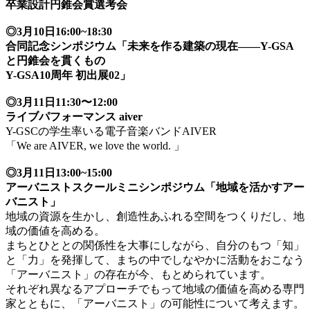
卒業設計円錐会賞選考会
◎3月10日16:00~18:30
合同記念シンポジウム「未来を作る建築の現在——Y-GSA
と円錐会を貫くもの
Y-GSA10周年 初出展02」
◎3月11日11:30〜12:00
ライブパフォーマンス aiver
Y-GSCの学生率いる電子音楽バンドAIVER
「We are AIVER, we love the world. 」
◎3月11日13:00~15:00
アーバニストスクールミニシンポジウム「地域を活かすアー
バニスト」
地域の資源を生かし、創造性あふれる空間をつくりだし、地
域の価値を高める。
まちとひととの関係性を大事にしながら、自分のもつ「知」
と「力」を発揮して、まちの中でしなやかに活動をおこなう
「アーバニスト」の存在が今、もとめられています。
それぞれ異なるアプローチでもって地域の価値を高める専門
家とともに、「アーバニスト」の可能性について考えます。