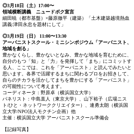
◎3月18日（土）17:00〜
領域横断講義 ニュードボク宣言
細田暁（都市基盤）×藤原徹平（建築）「土木建築越境熱血
講義:津田永忠を題材にして」
◎3月19日（日） 11:00〜13:30
アーバニストスクール・ミニシンポジウム「アーバニスト、
地域を創る」
豊かなくらし、豊かないとなみ、豊かな地域を育むために、
自分のもつ「知」と「力」を発揮して「まち」にコミットす
る人、ここでは、これを「アーバニスト」と読んでみたいと
思います。各界で活躍するまちに関わるプロをお招きして、
自らのチカラを活かしてまちを豊かにする「アーバニスト」
の可能性について考えます。
コーディネータ：野原卓（横浜国立大学）
パネリスト：中島直人（東京大学）、山下裕子（広場ニス
ト/ひと・ネットワーククリエイター）、連勇太朗（横浜国
立大学/NPO法人モクチン企画）他
主催：横浜国立大学 アーバニストスクール準備会
【記録写真】