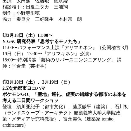
出演：太田遥 佐藤駿 徳永綸
相談相手：日夏ユタカ 三浦翔
制作：小野寺里穂
協力：秦良介 三好隆生 本村宗一朗
◎3月18日（土）11:00
〜
Y-GSC研究発表「思考するモノたち」
11:00〜パフォーマンス上演『アリマキネン』（公開稽古 3月
19日（日） 13:30〜『アリマキネン』公演）
15:00〜特別講義「芸術のリバースエンジニアリング」 講
師：平倉圭（芸術学）
◎3月18日（土）、3月19日（日）
2.5次元都市ヨコハマ
ポケモンGO、「聖地」巡礼、虚実の錯綜する都市の未来を
考える二日間ワークショッ
登壇：須川亜紀子（都市文化）、藤原徹平（建築）、石川初
（ランドスケープ・アーキテクト 慶應義塾大学大学院政
策・メディア研究科教授）、富永美保（建築家 tomito
architecture）