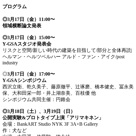
プログラム
◎3月17日（金）11:00〜
領域横断論文発表
◎3月17日（金）15:00〜
Y-GSAスタジオ発表会
リスクと空間/新しい時代の建築を目指して/部分と全体再読|
ヘルマン・ヘルツベルハー アルド・ファン・アイク/post
industry
◎
3月17日（金）17:00〜
Y-GSAシンポジウム
西沢立衛、乾久美子、藤原徹平、辻琢磨、橋本健史、冨永美
保、大和田栄一郎・井上湖奈美、百枝優 他
シンポジウム共同主催：円錐会
◎3月18日（土）、3月19日（日）
公開実験&プロトタイプ上演「アリマキネン」
会場：BankART Studio NYK 3F 3A+B Gallery
作：犬など