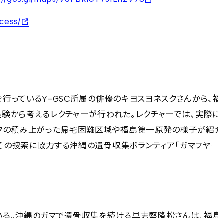
ccess/
行っているY-GSC所属の俳優のキヨスヨネスクさんから、
験から考えるレクチャーが行われた。レクチャーでは、実際
ックの積み上がった帰宅困難区域や福島第一原発の様子が紹
その捜索に協力する沖縄の遺骨収集ボランティア「ガマフヤ
いる。沖縄のガマで遺骨収集を続ける具志堅隆松さんは、福