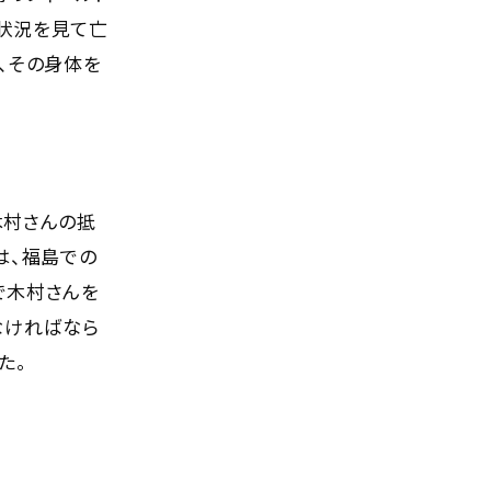
状況を見て亡
、その身体を
木村さんの抵
は、福島での
で木村さんを
なければなら
た。