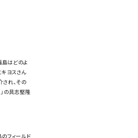
福島はどのよ
にキヨスさん
介され、その
ー」の具志堅隆
島のフィールド