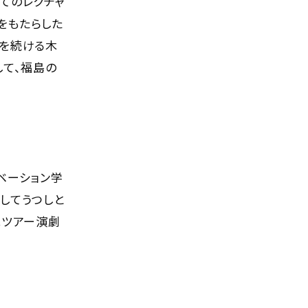
てのレクチャ
をもたらした
索を続ける木
して、福島の
ノベーション学
してうつしと
はツアー演劇