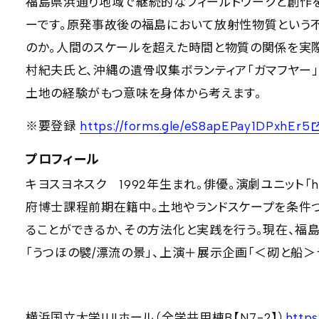
福島県浜通り地域で継続的なフィールドワークと創作を
ーです。原発事故後の福島において放射性物質という
のか。人間のスケールを超えた時間と物質の関係を実
村紀夫氏と、沖縄の遺骨収集ボランティア「ガマフヤー
土地の経験がもつ意味を身体から考えます。
※要登録
https://forms.gle/eS8apEPay1DPxhEr5
プロフィール
キヨスヨネスク 1992年生まれ。俳優。演劇ユニット「
府博士課程前期在籍中。土地やランドスケープを条件づ
ることができるか、その方法化と実践を行う。現在、福
「うつほの襞/漂流の景」、上演＋展示企画「＜砌と船＞
横浜国立大学IUIホール（全学共用棟B【N7-2】）
https