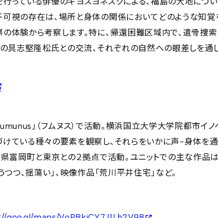
行っている俳優のキヨスヨネスクによる、福島の大地につい
不可視の存在は、場所と身体の関係においてどのような知覚
際の体験から考察します。特に、帰還困難区域内で、遺骨捜
」の具志堅隆松氏との交流、それぞれの自然への眼差しを通
humunus」（フムヌス）で活動。横浜国立大学大学院都市イ
けている種々の要素を観察し、それらをいかに声-身体を通
島県富岡町と東京との２拠点で活動。ユニットでの主な作品
うつつ、揺蕩い」、映像作品「荒川平井住宅」など。
://goo.gl/maps/VoPBkiCY7J1Lh2V98